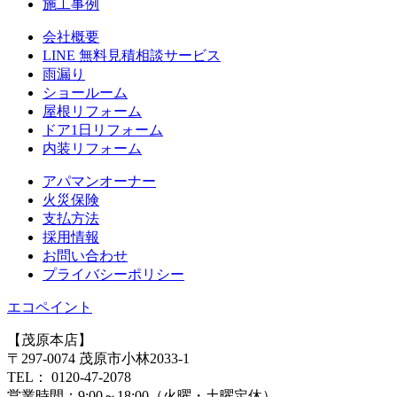
施⼯事例
会社概要
LINE 無料⾒積相談サービス
⾬漏り
ショールーム
屋根リフォーム
ドア1⽇リフォーム
内装リフォーム
アパマンオーナー
⽕災保険
⽀払⽅法
採⽤情報
お問い合わせ
プライバシーポリシー
エコペイント
【茂原本店】
〒297-0074 茂原市小林2033-1
TEL：
0120-47-2078
営業時間：
9:00～18:00（火曜・土曜定休）