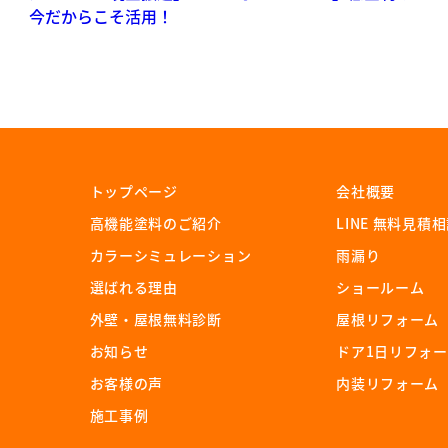
トップページ
会社概要
⾼機能塗料のご紹介
LINE 無料⾒積
カラーシミュレーション
⾬漏り
選ばれる理由
ショールーム
外壁・屋根無料診断
屋根リフォーム
お知らせ
ドア1⽇リフォ
お客様の声
内装リフォーム
施⼯事例