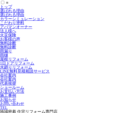
≡
トップ
選ばれる理由
選ばれる理由
カラーシミュレーション
こだわり塗料
アパマンオーナー
法人様へ
火災保険
お客様の声
無料診断
無料診断
雨漏り
雨樋
屋根リフォーム
1日ドアリフォーム
水廻りリフォーム
LINE無料見積相談サービス
会社案内
会社案内
代表挨拶
ショールーム
お支払い方法
施工事例
お知らせ
お問い合わせ
TEL
地域密着 住宅リフォーム専門店