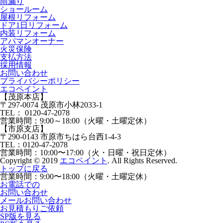
⾬漏り
ショールーム
屋根リフォーム
ドア1⽇リフォーム
内装リフォーム
アパマンオーナー
⽕災保険
⽀払⽅法
採⽤情報
お問い合わせ
プライバシーポリシー
エコペイント
【茂原本店】
〒297-0074 茂原市小林2033-1
TEL：
0120-47-2078
営業時間：
9:00～18:00（火曜・土曜定休）
【市原支店】
〒290-0143 市原市ちはら台西1-4-3
TEL：
0120-47-2078
営業時間：
10:00〜17:00（火・日曜・祝日定休）
Copyright © 2019
エコペイント
. All Rights Reserved.
トップに戻る
営業時間：
9:00〜18:00（火曜・土曜定休）
お電話での
お問い合わせ
メールお問い合わせ
お見積もりご依頼
SP版を見る