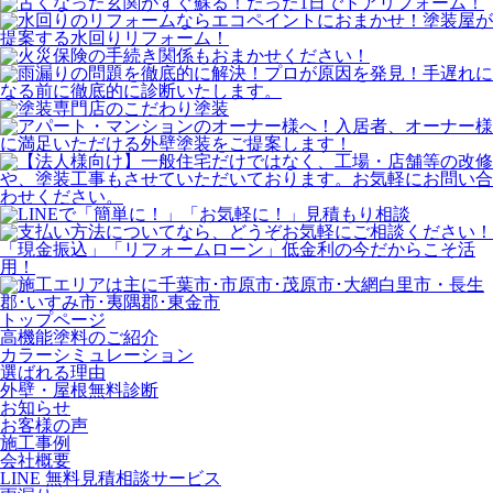
トップページ
⾼機能塗料のご紹介
カラーシミュレーション
選ばれる理由
外壁・屋根無料診断
お知らせ
お客様の声
施⼯事例
会社概要
LINE 無料⾒積相談サービス