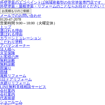
外壁塗装のエコペイントは地域密着型の住宅塗装専門店です。
外壁塗装・屋根塗装・リフォームのことならお任せください！
お見積もりのご依頼
メールでのお問い合わせ
0120-47-2078
営業時間
9:00～18:00（火曜定休）
トップ
選ばれる理由
選ばれる理由
カラーシミュレーション
こだわり塗料
アパマンオーナー
法人様へ
火災保険
お客様の声
無料診断
無料診断
雨漏り
雨樋
屋根リフォーム
1日ドアリフォーム
水廻りリフォーム
LINE無料見積相談サービス
会社案内
会社案内
代表挨拶
ショールーム