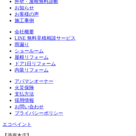
外壁・屋根無料診断
お知らせ
お客様の声
施⼯事例
会社概要
LINE 無料⾒積相談サービス
⾬漏り
ショールーム
屋根リフォーム
ドア1⽇リフォーム
内装リフォーム
アパマンオーナー
⽕災保険
⽀払⽅法
採⽤情報
お問い合わせ
プライバシーポリシー
エコペイント
【茂原本店】