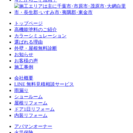
トップページ
⾼機能塗料のご紹介
カラーシミュレーション
選ばれる理由
外壁・屋根無料診断
お知らせ
お客様の声
施⼯事例
会社概要
LINE 無料⾒積相談サービス
⾬漏り
ショールーム
屋根リフォーム
ドア1⽇リフォーム
内装リフォーム
アパマンオーナー
⽕災保険