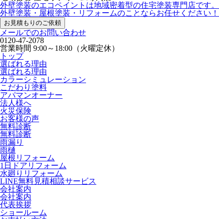
外壁塗装のエコペイントは地域密着型の住宅塗装専門店です。
外壁塗装・屋根塗装・リフォームのことならお任せください！
お見積もりのご依頼
メールでのお問い合わせ
0120-47-2078
営業時間
9:00～18:00（火曜定休）
トップ
選ばれる理由
選ばれる理由
カラーシミュレーション
こだわり塗料
アパマンオーナー
法人様へ
火災保険
お客様の声
無料診断
無料診断
雨漏り
雨樋
屋根リフォーム
1日ドアリフォーム
水廻りリフォーム
LINE無料見積相談サービス
会社案内
会社案内
代表挨拶
ショールーム