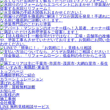
トップページ
⾼機能塗料のご紹介
カラーシミュレーション
選ばれる理由
外壁・屋根無料診断
お知らせ
お客様の声
施⼯事例
会社概要
LINE 無料⾒積相談サービス