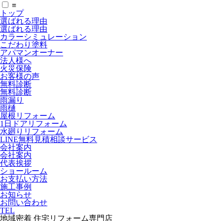
≡
トップ
選ばれる理由
選ばれる理由
カラーシミュレーション
こだわり塗料
アパマンオーナー
法人様へ
火災保険
お客様の声
無料診断
無料診断
雨漏り
雨樋
屋根リフォーム
1日ドアリフォーム
水廻りリフォーム
LINE無料見積相談サービス
会社案内
会社案内
代表挨拶
ショールーム
お支払い方法
施工事例
お知らせ
お問い合わせ
TEL
地域密着 住宅リフォーム専門店