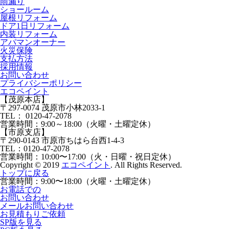
⾬漏り
ショールーム
屋根リフォーム
ドア1⽇リフォーム
内装リフォーム
アパマンオーナー
⽕災保険
⽀払⽅法
採⽤情報
お問い合わせ
プライバシーポリシー
エコペイント
【茂原本店】
〒297-0074 茂原市小林2033-1
TEL：
0120-47-2078
営業時間：
9:00～18:00（火曜・土曜定休）
【市原支店】
〒290-0143 市原市ちはら台西1-4-3
TEL：
0120-47-2078
営業時間：
10:00〜17:00（火・日曜・祝日定休）
Copyright © 2019
エコペイント
. All Rights Reserved.
トップに戻る
営業時間：
9:00〜18:00（火曜・土曜定休）
お電話での
お問い合わせ
メールお問い合わせ
お見積もりご依頼
SP版を見る