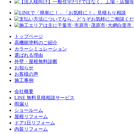
トップページ
⾼機能塗料のご紹介
カラーシミュレーション
選ばれる理由
外壁・屋根無料診断
お知らせ
お客様の声
施⼯事例
会社概要
LINE 無料⾒積相談サービス
⾬漏り
ショールーム
屋根リフォーム
ドア1⽇リフォーム
内装リフォーム