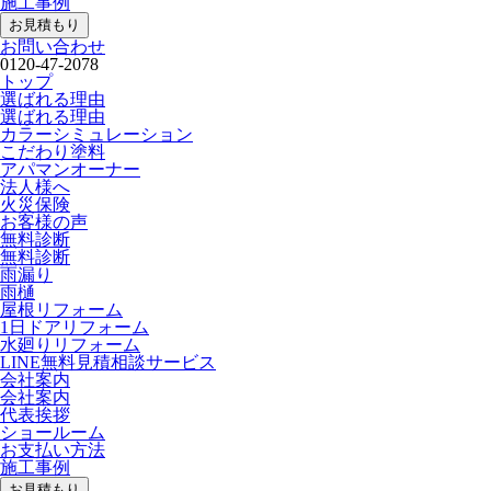
施工事例
お見積もり
お問い合わせ
0120-47-2078
トップ
選ばれる理由
選ばれる理由
カラーシミュレーション
こだわり塗料
アパマンオーナー
法人様へ
火災保険
お客様の声
無料診断
無料診断
雨漏り
雨樋
屋根リフォーム
1日ドアリフォーム
水廻りリフォーム
LINE無料見積相談サービス
会社案内
会社案内
代表挨拶
ショールーム
お支払い方法
施工事例
お見積もり