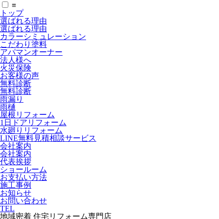
≡
トップ
選ばれる理由
選ばれる理由
カラーシミュレーション
こだわり塗料
アパマンオーナー
法人様へ
火災保険
お客様の声
無料診断
無料診断
雨漏り
雨樋
屋根リフォーム
1日ドアリフォーム
水廻りリフォーム
LINE無料見積相談サービス
会社案内
会社案内
代表挨拶
ショールーム
お支払い方法
施工事例
お知らせ
お問い合わせ
TEL
地域密着 住宅リフォーム専門店