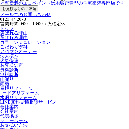
外壁塗装のエコペイントは地域密着型の住宅塗装専門店です。
お見積もりのご依頼
メールでのお問い合わせ
0120-47-2078
営業時間
9:00～18:00（火曜定休）
トップ
選ばれる理由
選ばれる理由
カラーシミュレーション
こだわり塗料
アパマンオーナー
法人様へ
火災保険
お客様の声
無料診断
無料診断
雨漏り
雨樋
屋根リフォーム
1日ドアリフォーム
水廻りリフォーム
LINE無料見積相談サービス
会社案内
会社案内
代表挨拶
ショールーム
お支払い方法