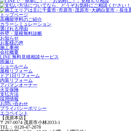
トップページ
⾼機能塗料のご紹介
カラーシミュレーション
選ばれる理由
外壁・屋根無料診断
お知らせ
お客様の声
施⼯事例
会社概要
LINE 無料⾒積相談サービス
⾬漏り
ショールーム
屋根リフォーム
ドア1⽇リフォーム
内装リフォーム
アパマンオーナー
⽕災保険
⽀払⽅法
採⽤情報
お問い合わせ
プライバシーポリシー
エコペイント
【茂原本店】
〒297-0074 茂原市小林2033-1
TEL：
0120-47-2078