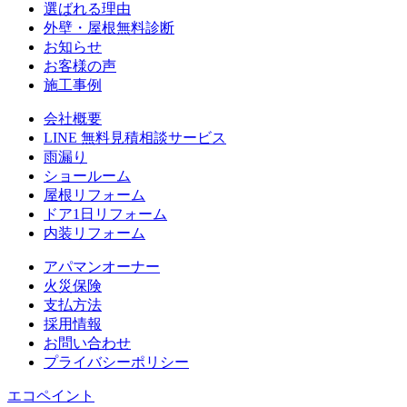
選ばれる理由
外壁・屋根無料診断
お知らせ
お客様の声
施⼯事例
会社概要
LINE 無料⾒積相談サービス
⾬漏り
ショールーム
屋根リフォーム
ドア1⽇リフォーム
内装リフォーム
アパマンオーナー
⽕災保険
⽀払⽅法
採⽤情報
お問い合わせ
プライバシーポリシー
エコペイント