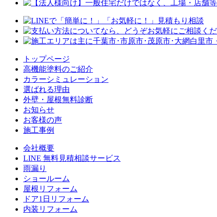
トップページ
⾼機能塗料のご紹介
カラーシミュレーション
選ばれる理由
外壁・屋根無料診断
お知らせ
お客様の声
施⼯事例
会社概要
LINE 無料⾒積相談サービス
⾬漏り
ショールーム
屋根リフォーム
ドア1⽇リフォーム
内装リフォーム