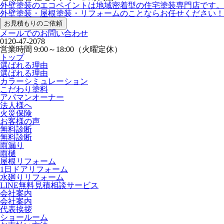
外壁塗装のエコペイントは地域密着型の住宅塗装専門店です。
外壁塗装・屋根塗装・リフォームのことならお任せください！
お見積もりのご依頼
メールでのお問い合わせ
0120-47-2078
営業時間
9:00～18:00（火曜定休）
トップ
選ばれる理由
選ばれる理由
カラーシミュレーション
こだわり塗料
アパマンオーナー
法人様へ
火災保険
お客様の声
無料診断
無料診断
雨漏り
雨樋
屋根リフォーム
1日ドアリフォーム
水廻りリフォーム
LINE無料見積相談サービス
会社案内
会社案内
代表挨拶
ショールーム