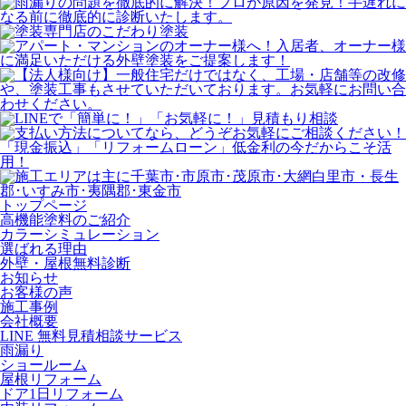
トップページ
⾼機能塗料のご紹介
カラーシミュレーション
選ばれる理由
外壁・屋根無料診断
お知らせ
お客様の声
施⼯事例
会社概要
LINE 無料⾒積相談サービス
⾬漏り
ショールーム
屋根リフォーム
ドア1⽇リフォーム