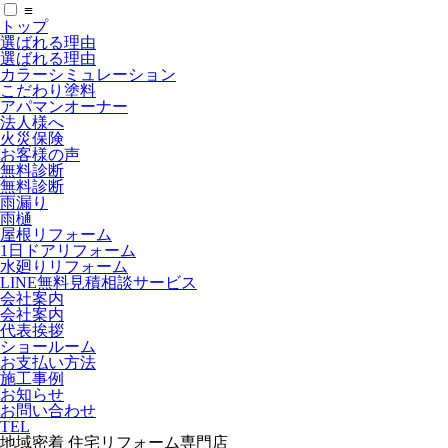
≡
トップ
選ばれる理由
選ばれる理由
カラーシミュレーション
こだわり塗料
アパマンオーナー
法人様へ
火災保険
お客様の声
無料診断
無料診断
雨漏り
雨樋
屋根リフォーム
1日ドアリフォーム
水廻りリフォーム
LINE無料見積相談サービス
会社案内
会社案内
代表挨拶
ショールーム
お支払い方法
施工事例
お知らせ
お問い合わせ
TEL
地域密着 住宅リフォーム専門店