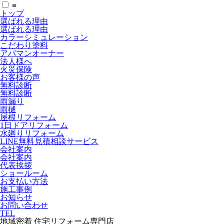
≡
トップ
選ばれる理由
選ばれる理由
カラーシミュレーション
こだわり塗料
アパマンオーナー
法人様へ
火災保険
お客様の声
無料診断
無料診断
雨漏り
雨樋
屋根リフォーム
1日ドアリフォーム
水廻りリフォーム
LINE無料見積相談サービス
会社案内
会社案内
代表挨拶
ショールーム
お支払い方法
施工事例
お知らせ
お問い合わせ
TEL
地域密着 住宅リフォーム専門店