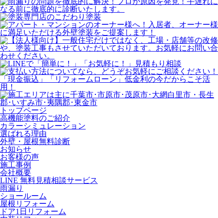
トップページ
⾼機能塗料のご紹介
カラーシミュレーション
選ばれる理由
外壁・屋根無料診断
お知らせ
お客様の声
施⼯事例
会社概要
LINE 無料⾒積相談サービス
⾬漏り
ショールーム
屋根リフォーム
ドア1⽇リフォーム