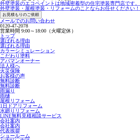
外壁塗装のエコペイントは地域密着型の住宅塗装専門店です。
外壁塗装・屋根塗装・リフォームのことならお任せください！
お見積もりのご依頼
メールでのお問い合わせ
0120-47-2078
営業時間
9:00～18:00（火曜定休）
トップ
選ばれる理由
選ばれる理由
カラーシミュレーション
こだわり塗料
アパマンオーナー
法人様へ
火災保険
お客様の声
無料診断
無料診断
雨漏り
雨樋
屋根リフォーム
1日ドアリフォーム
水廻りリフォーム
LINE無料見積相談サービス
会社案内
会社案内
代表挨拶
ショールーム