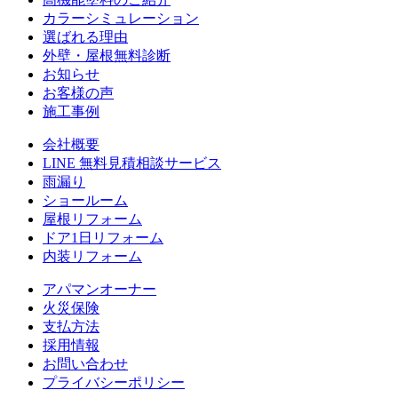
カラーシミュレーション
選ばれる理由
外壁・屋根無料診断
お知らせ
お客様の声
施⼯事例
会社概要
LINE 無料⾒積相談サービス
⾬漏り
ショールーム
屋根リフォーム
ドア1⽇リフォーム
内装リフォーム
アパマンオーナー
⽕災保険
⽀払⽅法
採⽤情報
お問い合わせ
プライバシーポリシー