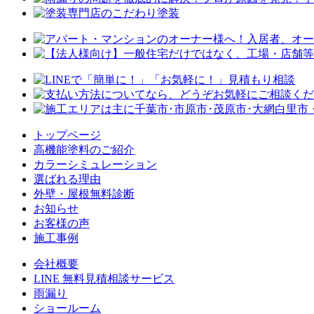
トップページ
⾼機能塗料のご紹介
カラーシミュレーション
選ばれる理由
外壁・屋根無料診断
お知らせ
お客様の声
施⼯事例
会社概要
LINE 無料⾒積相談サービス
⾬漏り
ショールーム