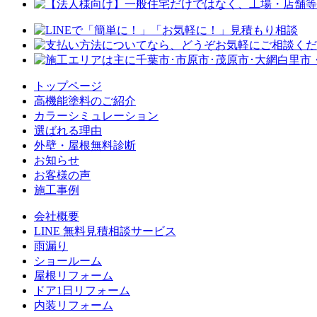
トップページ
⾼機能塗料のご紹介
カラーシミュレーション
選ばれる理由
外壁・屋根無料診断
お知らせ
お客様の声
施⼯事例
会社概要
LINE 無料⾒積相談サービス
⾬漏り
ショールーム
屋根リフォーム
ドア1⽇リフォーム
内装リフォーム