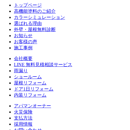
トップページ
⾼機能塗料のご紹介
カラーシミュレーション
選ばれる理由
外壁・屋根無料診断
お知らせ
お客様の声
施⼯事例
会社概要
LINE 無料⾒積相談サービス
⾬漏り
ショールーム
屋根リフォーム
ドア1⽇リフォーム
内装リフォーム
アパマンオーナー
⽕災保険
⽀払⽅法
採⽤情報