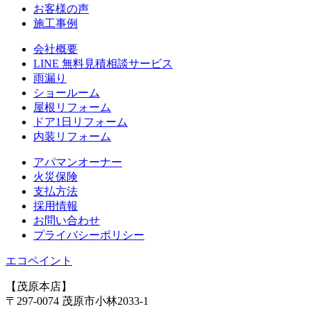
お客様の声
施⼯事例
会社概要
LINE 無料⾒積相談サービス
⾬漏り
ショールーム
屋根リフォーム
ドア1⽇リフォーム
内装リフォーム
アパマンオーナー
⽕災保険
⽀払⽅法
採⽤情報
お問い合わせ
プライバシーポリシー
エコペイント
【茂原本店】
〒297-0074 茂原市小林2033-1