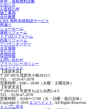
外壁・屋根無料診断
お知らせ
お客様の声
施⼯事例
会社概要
LINE 無料⾒積相談サービス
⾬漏り
ショールーム
屋根リフォーム
ドア1⽇リフォーム
内装リフォーム
アパマンオーナー
⽕災保険
⽀払⽅法
採⽤情報
お問い合わせ
プライバシーポリシー
エコペイント
【茂原本店】
〒297-0074 茂原市小林2033-1
TEL：
0120-47-2078
営業時間：
9:00～18:00（火曜・土曜定休）
【市原支店】
〒290-0143 市原市ちはら台西1-4-3
TEL：
0120-47-2078
営業時間：
10:00〜17:00（火・日曜・祝日定休）
Copyright © 2019
エコペイント
. All Rights Reserved.
トップに戻る