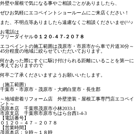
外壁や屋根で気になる事やご相談ごとがありましたら、
ぜひお気軽にエコペイントショールームにご来店ください！
また、不明点等ありましたら遠慮なくご相談くださいませ(^^♪
お電話は
フリーダイヤル
０１２０-４７-２０７８
エコペイントの施工範囲は茂原市・市原市から車で片道30分～
45分程度の地域に絞らせていただいております。
何かあった際にすぐに駆け付けられる距離にいることを第一に
考えておりますので
何卒ご了承くださいますようお願いいたします。
（施工範囲）
千葉市・市原市・茂原市・大網白里市・長生郡
～地域密着リフォーム店 外壁塗装・屋根工事専門店エコペイ
ント～
茂原本店 千葉県茂原市小林2033-1
市原支店 千葉県市原市ちはら台西1-4-3
【電話番号】
０１２０－４７－２０７８
【営業時間】
茂原本店：９時～１８時