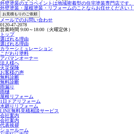
外壁塗装のエコペイントは地域密着型の住宅塗装専門店です。
外壁塗装・屋根塗装・リフォームのことならお任せください！
お見積もりのご依頼
メールでのお問い合わせ
0120-47-2078
営業時間
9:00～18:00（火曜定休）
トップ
選ばれる理由
選ばれる理由
カラーシミュレーション
こだわり塗料
アパマンオーナー
法人様へ
火災保険
お客様の声
無料診断
無料診断
雨漏り
雨樋
屋根リフォーム
1日ドアリフォーム
水廻りリフォーム
LINE無料見積相談サービス
会社案内
会社案内
代表挨拶
ショールーム