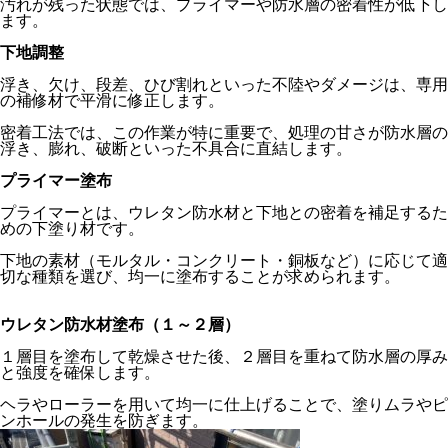
汚れが残った状態では、プライマーや防水層の密着性が低下し
ます。
下地調整
浮き、欠け、段差、ひび割れといった不陸やダメージは、専用
の補修材で平滑に修正します。
密着工法では、この作業が特に重要で、処理の甘さが防水層の
浮き、膨れ、破断といった不具合に直結します。
プライマー塗布
プライマーとは、ウレタン防水材と下地との密着を補足するた
めの下塗り材です。
下地の素材（モルタル・コンクリート・銅板など）に応じて適
切な種類を選び、均一に塗布することが求められます。
ウレタン防水材塗布（１～２層）
１層目を塗布して乾燥させた後、２層目を重ねて防水層の厚み
と強度を確保します。
ヘラやローラーを用いて均一に仕上げることで、塗りムラやピ
ンホールの発生を防ぎます。