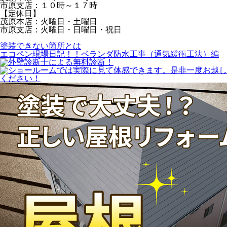
市原支店：１０時～１７時
【定休日】
茂原本店：火曜日・土曜日
市原支店：火曜日・日曜日・祝日
塗装できない箇所とは
エコペン現場日記！！ベランダ防水工事（通気緩衝工法）編