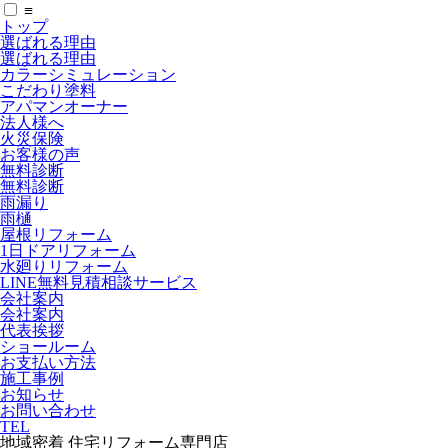
≡
トップ
選ばれる理由
選ばれる理由
カラーシミュレーション
こだわり塗料
アパマンオーナー
法人様へ
火災保険
お客様の声
無料診断
無料診断
雨漏り
雨樋
屋根リフォーム
1日ドアリフォーム
水廻りリフォーム
LINE無料見積相談サービス
会社案内
会社案内
代表挨拶
ショールーム
お支払い方法
施工事例
お知らせ
お問い合わせ
TEL
地域密着 住宅リフォーム専門店