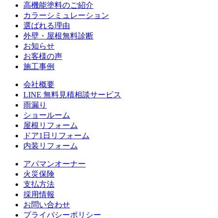
⾼機能塗料のご紹介
カラーシミュレーション
選ばれる理由
外壁・屋根無料診断
お知らせ
お客様の声
施⼯事例
会社概要
LINE 無料⾒積相談サービス
⾬漏り
ショールーム
屋根リフォーム
ドア1⽇リフォーム
内装リフォーム
アパマンオーナー
⽕災保険
⽀払⽅法
採⽤情報
お問い合わせ
プライバシーポリシー