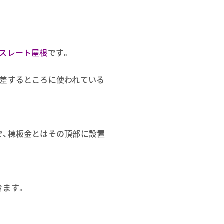
スレート屋根
です。
交差するところに使われている
で、棟板金とはその頂部に設置
きます。