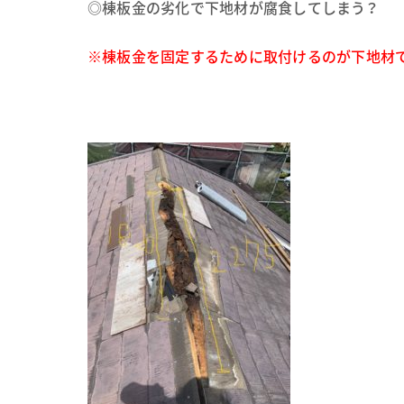
◎棟板金の劣化で下地材が腐食してしまう？
※棟板金を固定するために取付けるのが下地材