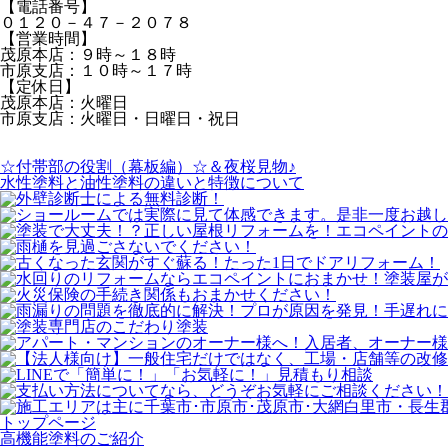
【電話番号】
０１２０－４７－２０７８
【営業時間】
茂原本店：９時～１８時
市原支店：１０時～１７時
【定休日】
茂原本店：火曜日
市原支店：火曜日・日曜日・祝日
☆付帯部の役割（幕板編）☆＆夜桜見物♪
水性塗料と油性塗料の違いと特徴について
トップページ
⾼機能塗料のご紹介