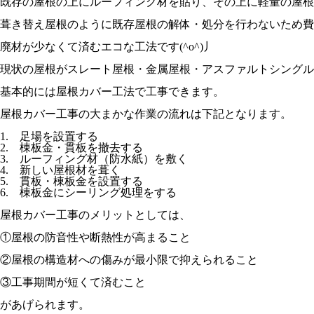
既存の屋根の上にルーフィング材を貼り、その上に軽量の屋根
葺き替え屋根のように既存屋根の解体・処分を行わないため費
廃材が少なくて済むエコな工法です(^o^)丿
現状の屋根がスレート屋根・金属屋根・アスファルトシングル
基本的には屋根カバー工法で工事できます。
屋根カバー工事の大まかな作業の流れは下記となります。
1. 足場を設置する
2. 棟板金・貫板を撤去する
3. ルーフィング材（防水紙）を敷く
4. 新しい屋根材を葺く
5. 貫板・棟板金を設置する
6. 棟板金にシーリング処理をする
屋根カバー工事のメリットとしては、
①屋根の防音性や断熱性が高まること
②屋根の構造材への傷みが最小限で抑えられること
③工事期間が短くて済むこと
があげられます。