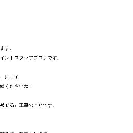
ます。
イントスタッフブログです。
+_+))
準備くださいね！
被せる』工事
のことです。