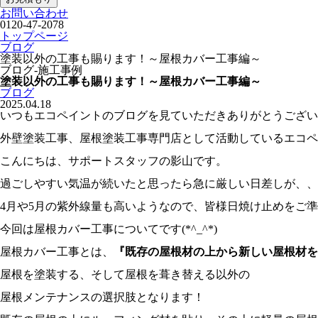
お問い合わせ
0120-47-2078
トップページ
ブログ
塗装以外の工事も賜ります！～屋根カバー工事編～
ブログ-施工事例
塗装以外の工事も賜ります！～屋根カバー工事編～
ブログ
2025.04.18
いつもエコペイントのブログを見ていただきありがとうござい
外壁塗装工事、屋根塗装工事専門店として活動しているエコペ
こんにちは、サポートスタッフの影山です。
過ごしやすい気温が続いたと思ったら急に厳しい日差しが、、、((
4月や5月の紫外線量も高いようなので、皆様日焼け止めをご
今回は屋根カバー工事についてです(*^_^*)
屋根カバー工事とは、
『既存の屋根材の上から新しい屋根材を
屋根を塗装する、そして屋根を葺き替える以外の
屋根メンテナンスの選択肢となります！