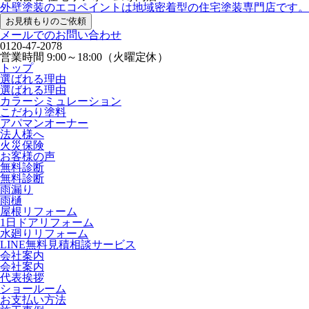
外壁塗装のエコペイントは地域密着型の住宅塗装専門店です。
お見積もりのご依頼
メールでのお問い合わせ
0120-47-2078
営業時間
9:00～18:00（火曜定休）
トップ
選ばれる理由
選ばれる理由
カラーシミュレーション
こだわり塗料
アパマンオーナー
法人様へ
火災保険
お客様の声
無料診断
無料診断
雨漏り
雨樋
屋根リフォーム
1日ドアリフォーム
水廻りリフォーム
LINE無料見積相談サービス
会社案内
会社案内
代表挨拶
ショールーム
お支払い方法