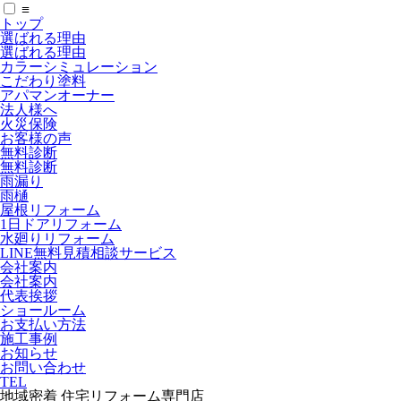
≡
トップ
選ばれる理由
選ばれる理由
カラーシミュレーション
こだわり塗料
アパマンオーナー
法人様へ
火災保険
お客様の声
無料診断
無料診断
雨漏り
雨樋
屋根リフォーム
1日ドアリフォーム
水廻りリフォーム
LINE無料見積相談サービス
会社案内
会社案内
代表挨拶
ショールーム
お支払い方法
施工事例
お知らせ
お問い合わせ
TEL
地域密着 住宅リフォーム専門店