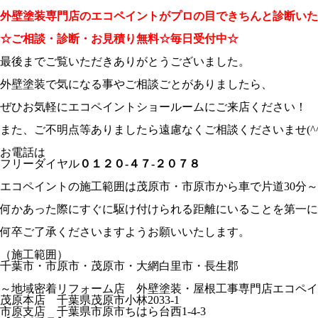
外壁塗装専門店のエコペイントがプロの目できちんと診断いた
☆ご相談・診断・お見積り無料☆毎日受付中☆
最後までご覧いただきありがとうございました。
外壁塗装で気になる事やご相談ごとがありましたら、
ぜひお気軽にエコペイントショールームにご来店ください！
また、ご不明点等ありましたら遠慮なくご相談くださいませ(^^
お電話は
フリーダイヤル
０１２０-４７-２０７８
エコペイントの施工範囲は茂原市・市原市から車で片道30分～
何かあった際にすぐに駆け付けられる距離にいることを第一に
何卒ご了承くださいますようお願いいたします。
（施工範囲）
千葉市・市原市・茂原市・大網白里市・長生郡
～地域密着リフォーム店 外壁塗装・屋根工事専門店エコペイ
茂原本店 千葉県茂原市小林2033-1
市原支店 千葉県市原市ちはら台西1-4-3