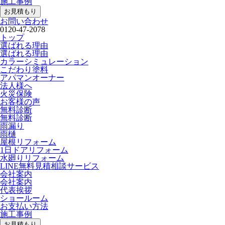
施工事例
お見積もり
お問い合わせ
0120-47-2078
トップ
選ばれる理由
選ばれる理由
カラーシミュレーション
こだわり塗料
アパマンオーナー
法人様へ
火災保険
お客様の声
無料診断
無料診断
雨漏り
雨樋
屋根リフォーム
1日ドアリフォーム
水廻りリフォーム
LINE無料見積相談サービス
会社案内
会社案内
代表挨拶
ショールーム
お支払い方法
施工事例
お見積もり