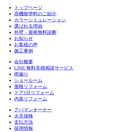
トップページ
⾼機能塗料のご紹介
カラーシミュレーション
選ばれる理由
外壁・屋根無料診断
お知らせ
お客様の声
施⼯事例
会社概要
LINE 無料⾒積相談サービス
⾬漏り
ショールーム
屋根リフォーム
ドア1⽇リフォーム
内装リフォーム
アパマンオーナー
⽕災保険
⽀払⽅法
採⽤情報