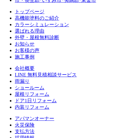
トップページ
⾼機能塗料のご紹介
カラーシミュレーション
選ばれる理由
外壁・屋根無料診断
お知らせ
お客様の声
施⼯事例
会社概要
LINE 無料⾒積相談サービス
⾬漏り
ショールーム
屋根リフォーム
ドア1⽇リフォーム
内装リフォーム
アパマンオーナー
⽕災保険
⽀払⽅法
採⽤情報